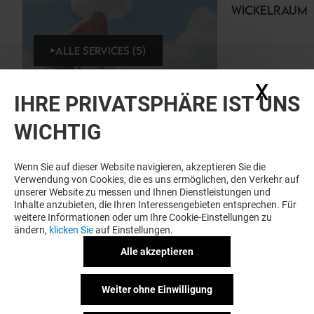
WICKELRAUM
ALLE SERVICES (5)
X
Coo
IHRE PRIVATSPHÄRE IST UNS
WICHTIG
Wenn Sie auf dieser Website navigieren, akzeptieren Sie die
Verwendung von Cookies, die es uns ermöglichen, den Verkehr auf
unserer Website zu messen und Ihnen Dienstleistungen und
Inhalte anzubieten, die Ihren Interessengebieten entsprechen. Für
weitere Informationen oder um Ihre Cookie-Einstellungen zu
ändern,
klicken Sie
auf Einstellungen.
Alle akzeptieren
Hallo! Sie befinden sich auf der offiziellen Website
des Forum Duisburg. Herzlich willkommen in
Weiter ohne Einwilligung
unserem Shoppingcenter, regulär geöffnet von