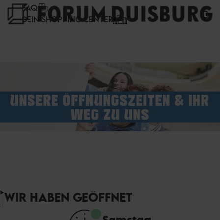
Cookie-Einstellungen
FAQ
DEIN SHOPPING CENTER
UNSERE ÖFFNUNGSZEITEN & IHR
WEG ZU UNS
WIR HABEN GEÖFFNET
Samstag