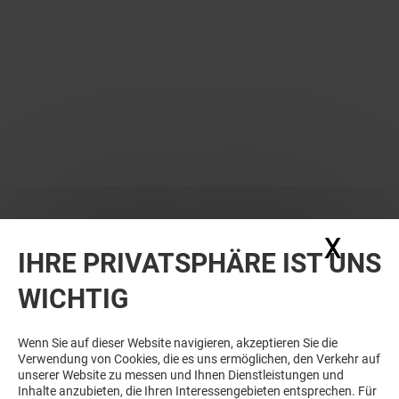
X
Coo
DAS KÖNNTE SIE AUCH
IHRE PRIVATSPHÄRE IST UNS
INTERESSIEREN!
WICHTIG
Wenn Sie auf dieser Website navigieren, akzeptieren Sie die
Verwendung von Cookies, die es uns ermöglichen, den Verkehr auf
unserer Website zu messen und Ihnen Dienstleistungen und
Inhalte anzubieten, die Ihren Interessengebieten entsprechen. Für