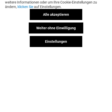
weitere Informationen oder um Ihre Cookie-Einstellungen zu
ändern,
klicken Sie
auf Einstellungen.
Alle akzeptieren
DECATHLON
MANGO
Weiter ohne Einwilligung
Geöffnet
Geöffnet
Einstellungen
Der Spaß geht weiter, auch nach
Deinem Besuch. Folge uns auf
Facebook und Instagram.