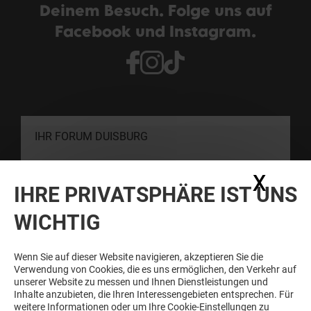
Deinem Besuch. Folge uns auf
Facebook und Instagram.
IHR FORUM DUISBURG
X
Coo
KONTAKT
IHRE PRIVATSPHÄRE IST UNS
WICHTIG
SCHNELLER SEIN ALS DIE ANDEREN
Newsletter abonnieren und immer informiert sein
Wenn Sie auf dieser Website navigieren, akzeptieren Sie die
Verwendung von Cookies, die es uns ermöglichen, den Verkehr auf
unserer Website zu messen und Ihnen Dienstleistungen und
Inhalte anzubieten, die Ihren Interessengebieten entsprechen. Für
Siehe unsere Bestimmungen zum Schutz
weitere Informationen oder um Ihre Cookie-Einstellungen zu
persönlicher Daten
.