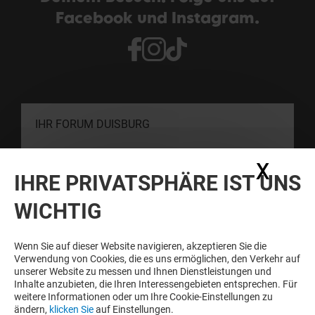
Facebook und Instagram.
IHR FORUM DUISBURG
X
Coo
KONTAKT
IHRE PRIVATSPHÄRE IST UNS
WICHTIG
SCHNELLER SEIN ALS DIE ANDEREN
Newsletter abonnieren und immer informiert sein
Wenn Sie auf dieser Website navigieren, akzeptieren Sie die
Verwendung von Cookies, die es uns ermöglichen, den Verkehr auf
unserer Website zu messen und Ihnen Dienstleistungen und
Inhalte anzubieten, die Ihren Interessengebieten entsprechen. Für
Siehe unsere Bestimmungen zum Schutz
weitere Informationen oder um Ihre Cookie-Einstellungen zu
persönlicher Daten
.
ändern,
klicken Sie
auf Einstellungen.